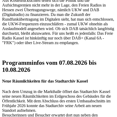
Aus Kostenrücksichten sehen sich die Politik und die
Aufsichtsgremien nicht mehr in der Lage, den Freien Radios in
Hessen zwei Übertragungswege, nämlich UKW und DAB
(Digitalradio) zu finanzieren. Da man die Zukunft der
Rundfunkübertragung im Digitalen sieht, hat man sich entschlossen,
die UKW-Frequenzen einzuschläfern - zumal UKW ohnehin als
Auslaufmodell angesehen wird. Ob sich DAB tatsächlich langfristig
durchsetzt, bleibt abzuwarten. Für uns heißt es jedenfalls: Das Freie
Radio Kassel ist hinkünftig nur noch über DAB+ (Kanal 6A -
"FRK") oder über Live-Stream zu empfangen.
Programminfos vom 07.08.2026 bis
10.08.2026
Neue Räumlichkeiten für das Stadtarchiv Kassel
Nach dem Umzug in die Markthalle öffnet das Stadtarchiv Kassel
seine neuen Räumlichkeiten im Erdgeschoss des Gebäudes für die
Öffentlichkeit. Mit dem Abschluss des ersten Umbauabschnitts im
Frühjahr 2026 konnte das Stadtarchiv seine Arbeit am neuen
Standort aufnehmen.
Besucherinnen und Besucher erwartet dort nun neben den