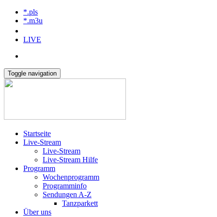
*.pls
*.m3u
LIVE
Toggle navigation
Startseite
Live-Stream
Live-Stream
Live-Stream Hilfe
Programm
Wochenprogramm
Programminfo
Sendungen A-Z
Tanzparkett
Über uns